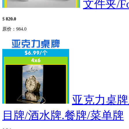
文件夹/Fo
$
820.0
原价：984.0
亚克力桌牌
目牌/酒水牌.餐牌/菜单牌