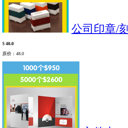
公司印章/
$
40.0
原价：48.0