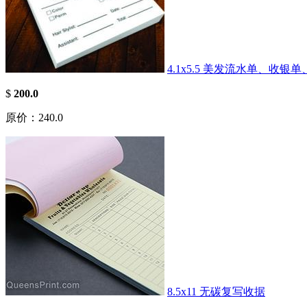
4.1x5.5 美发流水单、收银
$
200.0
原价：240.0
8.5x11 无碳复写收据