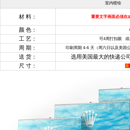
室内喷绘
材 料：
重要文字画面必须在
颜 色：
工 艺：
可4周打扣眼 或
周 期：
印刷周期 4-6 天（周六日以及美
送 货：
选用美国最大的快递公司
尺 寸：
最